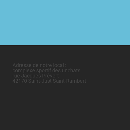
Adresse de notre local :
complexe sportif des unchats
rue Jacques Prévert
42170 Saint-Just Saint-Rambert