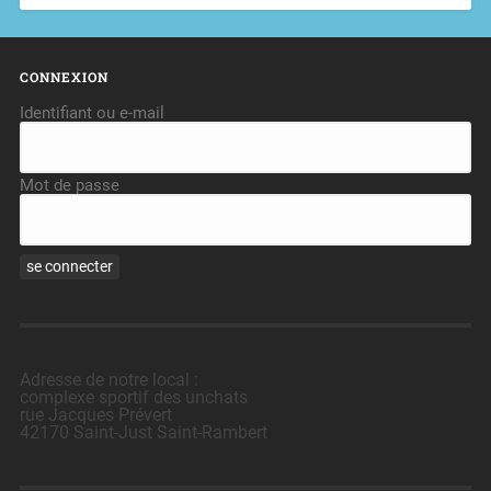
CONNEXION
Identifiant ou e-mail
Mot de passe
Adresse de notre local :
complexe sportif des unchats
rue Jacques Prévert
42170 Saint-Just Saint-Rambert