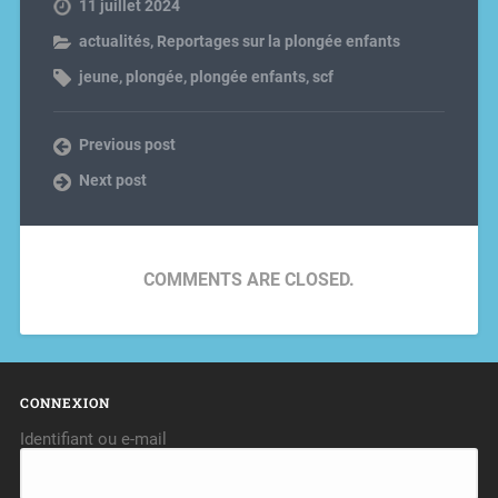
11 juillet 2024
actualités
,
Reportages sur la plongée enfants
jeune
,
plongée
,
plongée enfants
,
scf
Previous post
Next post
COMMENTS ARE CLOSED.
CONNEXION
Identifiant ou e-mail