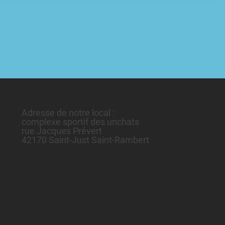
Adresse de notre local :
complexe sportif des unchats
rue Jacques Prévert
42170 Saint-Just Saint-Rambert