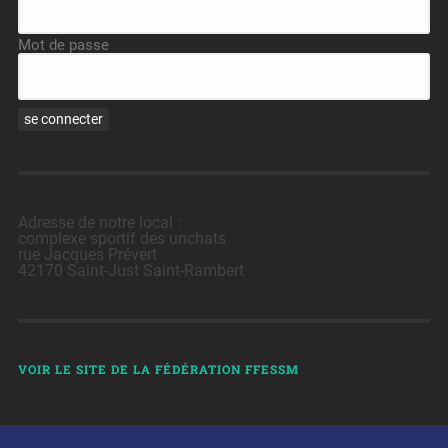
Mot de passe
Adresse de notre local :
complexe sportif des unchats
rue Jacques Prévert
42170 Saint-Just Saint-Rambert
VOIR LE SITE DE LA FÉDÉRATION FFESSM