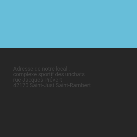
Adresse de notre local :
complexe sportif des unchats
rue Jacques Prévert
42170 Saint-Just Saint-Rambert