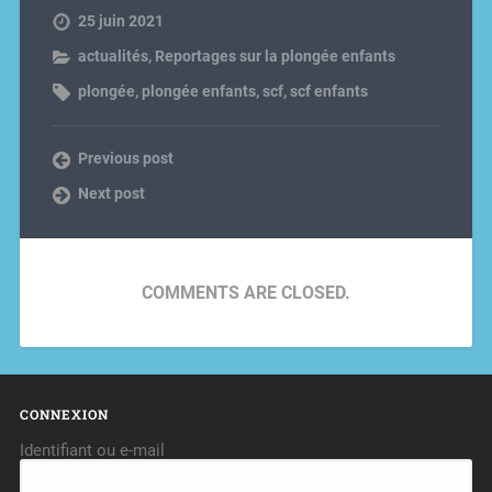
25 juin 2021
actualités
,
Reportages sur la plongée enfants
plongée
,
plongée enfants
,
scf
,
scf enfants
Previous post
Next post
COMMENTS ARE CLOSED.
CONNEXION
Identifiant ou e-mail