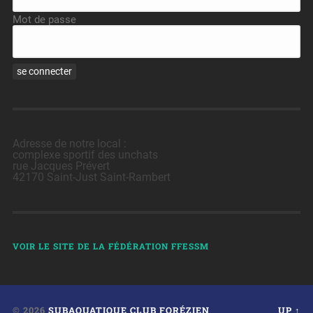
Mot de passe
Adresse de notre local :
complexe sportif des unchats
rue Jacques Prévert
42170 Saint-Just Saint-Rambert
VOIR LE SITE DE LA FÉDÉRATION FFESSM
© 2026
SUBAQUATIQUE CLUB FORÉZIEN
UP ↑