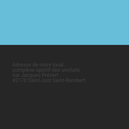
Adresse de notre local :
complexe sportif des unchats
rue Jacques Prévert
42170 Saint-Just Saint-Rambert