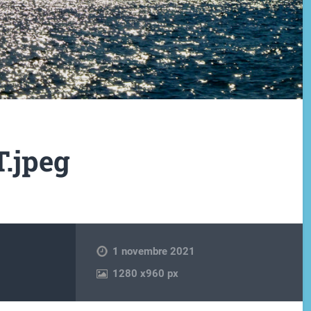
.jpeg
1 novembre 2021
1280
x
960 px